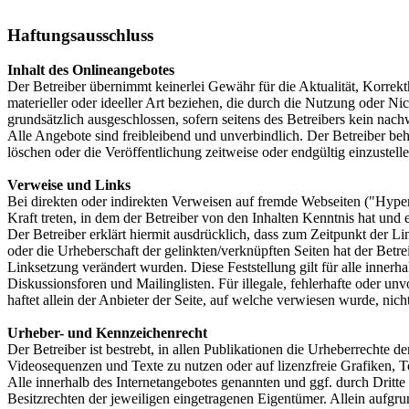
Haftungsausschluss
Inhalt des Onlineangebotes
Der Betreiber übernimmt keinerlei Gewähr für die Aktualität, Korrekth
materieller oder ideeller Art beziehen, die durch die Nutzung oder N
grundsätzlich ausgeschlossen, sofern seitens des Betreibers kein nachw
Alle Angebote sind freibleibend und unverbindlich. Der Betreiber be
löschen oder die Veröffentlichung zeitweise oder endgültig einzustelle
Verweise und Links
Bei direkten oder indirekten Verweisen auf fremde Webseiten ("Hyperl
Kraft treten, in dem der Betreiber von den Inhalten Kenntnis hat und
Der Betreiber erklärt hiermit ausdrücklich, dass zum Zeitpunkt der Li
oder die Urheberschaft der gelinkten/verknüpften Seiten hat der Betreib
Linksetzung verändert wurden. Diese Feststellung gilt für alle inner
Diskussionsforen und Mailinglisten. Für illegale, fehlerhafte oder u
haftet allein der Anbieter der Seite, auf welche verwiesen wurde, nicht
Urheber- und Kennzeichenrecht
Der Betreiber ist bestrebt, in allen Publikationen die Urheberrecht
Videosequenzen und Texte zu nutzen oder auf lizenzfreie Grafiken,
Alle innerhalb des Internetangebotes genannten und ggf. durch Drit
Besitzrechten der jeweiligen eingetragenen Eigentümer. Allein aufgru