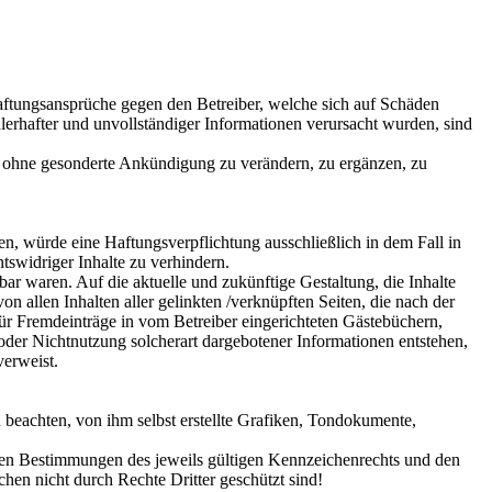
 Haftungsansprüche gegen den Betreiber, welche sich auf Schäden
lerhafter und unvollständiger Informationen verursacht wurden, sind
bot ohne gesonderte Ankündigung zu verändern, zu ergänzen, zu
en, würde eine Haftungsverpflichtung ausschließlich in dem Fall in
tswidriger Inhalte zu verhindern.
bar waren. Auf die aktuelle und zukünftige Gestaltung, die Inhalte
von allen Inhalten aller gelinkten /verknüpften Seiten, die nach der
für Fremdeinträge in vom Betreiber eingerichteten Gästebüchern,
 oder Nichtnutzung solcherart dargebotener Informationen entstehen,
verweist.
 beachten, von ihm selbst erstellte Grafiken, Tondokumente,
 den Bestimmungen des jeweils gültigen Kennzeichenrechts und den
hen nicht durch Rechte Dritter geschützt sind!