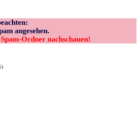
eachten:
Spam angesehen.
m Spam-Ordner nachschauen!
G)