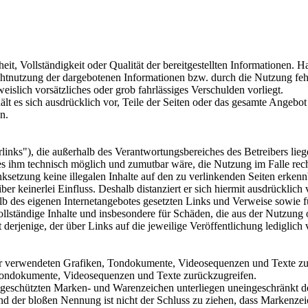
eit, Vollständigkeit oder Qualität der bereitgestellten Informationen.
ichtnutzung der dargebotenen Informationen bzw. durch die Nutzung feh
eislich vorsätzliches oder grob fahrlässiges Verschulden vorliegt.
hält es sich ausdrücklich vor, Teile der Seiten oder das gesamte Ange
n.
inks"), die außerhalb des Verantwortungsbereiches des Betreibers lieg
 es ihm technisch möglich und zumutbar wäre, die Nutzung im Falle rech
nksetzung keine illegalen Inhalte auf den zu verlinkenden Seiten erkenn
er keinerlei Einfluss. Deshalb distanziert er sich hiermit ausdrücklich 
halb des eigenen Internetangebotes gesetzten Links und Verweise sowie 
nvollständige Inhalte und insbesondere für Schäden, die aus der Nutzung
 derjenige, der über Links auf die jeweilige Veröffentlichung lediglich 
e der verwendeten Grafiken, Tondokumente, Videosequenzen und Texte zu
 Tondokumente, Videosequenzen und Texte zurückzugreifen.
te geschützten Marken- und Warenzeichen unterliegen uneingeschränkt
nd der bloßen Nennung ist nicht der Schluss zu ziehen, dass Markenzeic