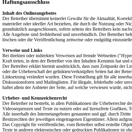
Haftungsausschluss
Inhalt des Onlineangebotes
Der Betreiber übernimmt keinerlei Gewähr für die Aktualität, Korrekth
materieller oder ideeller Art beziehen, die durch die Nutzung oder N
grundsätzlich ausgeschlossen, sofern seitens des Betreibers kein nachw
Alle Angebote sind freibleibend und unverbindlich. Der Betreiber be
löschen oder die Veröffentlichung zeitweise oder endgültig einzustelle
Verweise und Links
Bei direkten oder indirekten Verweisen auf fremde Webseiten ("Hyperl
Kraft treten, in dem der Betreiber von den Inhalten Kenntnis hat und
Der Betreiber erklärt hiermit ausdrücklich, dass zum Zeitpunkt der Li
oder die Urheberschaft der gelinkten/verknüpften Seiten hat der Betreib
Linksetzung verändert wurden. Diese Feststellung gilt für alle inner
Diskussionsforen und Mailinglisten. Für illegale, fehlerhafte oder u
haftet allein der Anbieter der Seite, auf welche verwiesen wurde, nicht
Urheber- und Kennzeichenrecht
Der Betreiber ist bestrebt, in allen Publikationen die Urheberrecht
Videosequenzen und Texte zu nutzen oder auf lizenzfreie Grafiken,
Alle innerhalb des Internetangebotes genannten und ggf. durch Drit
Besitzrechten der jeweiligen eingetragenen Eigentümer. Allein aufgru
Das Copyright für veröffentlichte, vom Betreiber selbst erstellte Ob
Texte in anderen elektronischen oder gedruckten Publikationen ist oh