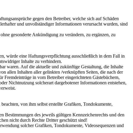
 Haftungsansprüche gegen den Betreiber, welche sich auf Schäden
lerhafter und unvollständiger Informationen verursacht wurden, sind
bot ohne gesonderte Ankündigung zu verändern, zu ergänzen, zu
en, würde eine Haftungsverpflichtung ausschließlich in dem Fall in
tswidriger Inhalte zu verhindern.
bar waren. Auf die aktuelle und zukünftige Gestaltung, die Inhalte
von allen Inhalten aller gelinkten /verknüpften Seiten, die nach der
für Fremdeinträge in vom Betreiber eingerichteten Gästebüchern,
 oder Nichtnutzung solcherart dargebotener Informationen entstehen,
verweist.
 beachten, von ihm selbst erstellte Grafiken, Tondokumente,
 den Bestimmungen des jeweils gültigen Kennzeichenrechts und den
hen nicht durch Rechte Dritter geschützt sind!
der Verwendung solcher Grafiken, Tondokumente, Videosequenzen und