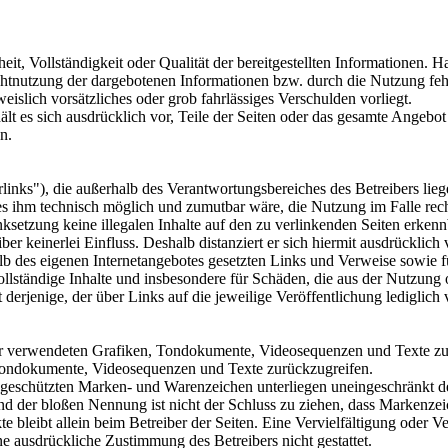
eit, Vollständigkeit oder Qualität der bereitgestellten Informationen.
ichtnutzung der dargebotenen Informationen bzw. durch die Nutzung feh
eislich vorsätzliches oder grob fahrlässiges Verschulden vorliegt.
hält es sich ausdrücklich vor, Teile der Seiten oder das gesamte Ange
n.
inks"), die außerhalb des Verantwortungsbereiches des Betreibers lieg
 es ihm technisch möglich und zumutbar wäre, die Nutzung im Falle rech
nksetzung keine illegalen Inhalte auf den zu verlinkenden Seiten erkenn
er keinerlei Einfluss. Deshalb distanziert er sich hiermit ausdrücklich 
halb des eigenen Internetangebotes gesetzten Links und Verweise sowie 
nvollständige Inhalte und insbesondere für Schäden, die aus der Nutzung
 derjenige, der über Links auf die jeweilige Veröffentlichung lediglich 
e der verwendeten Grafiken, Tondokumente, Videosequenzen und Texte zu
 Tondokumente, Videosequenzen und Texte zurückzugreifen.
te geschützten Marken- und Warenzeichen unterliegen uneingeschränkt
nd der bloßen Nennung ist nicht der Schluss zu ziehen, dass Markenzeic
jekte bleibt allein beim Betreiber der Seiten. Eine Vervielfältigung o
ne ausdrückliche Zustimmung des Betreibers nicht gestattet.