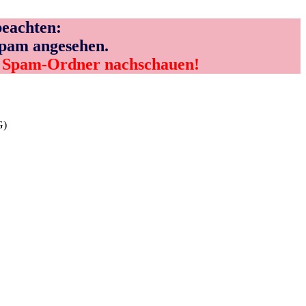
eachten:
Spam angesehen.
m Spam-Ordner nachschauen!
G)