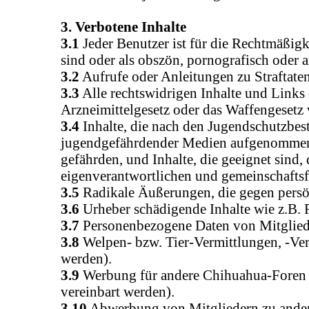
3. Verbotene Inhalte
3.1
Jeder Benutzer ist für die Rechtmäßigke
sind oder als obszön, pornografisch oder 
3.2
Aufrufe oder Anleitungen zu Straftaten
3.3
Alle rechtswidrigen Inhalte und Links 
Arzneimittelgesetz oder das Waffengesetz 
3.4
Inhalte, die nach den Jugendschutzbesti
jugendgefährdender Medien aufgenommen wor
gefährden, und Inhalte, die geeignet sind
eigenverantwortlichen und gemeinschaftsfä
3.5
Radikale Äußerungen, die gegen persönl
3.6
Urheber schädigende Inhalte wie z.B
3.7
Personenbezogene Daten von Mitglied
3.8
Welpen- bzw. Tier-Vermittlungen, -Ve
werden).
3.9
Werbung für andere Chihuahua-Foren 
vereinbart werden).
3.10
Abwerbung von Mitgliedern zu ander