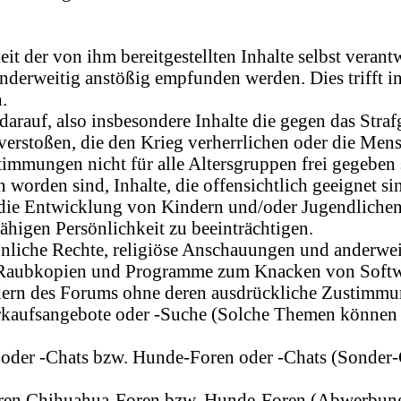
it der von ihm bereitgestellten Inhalte selbst verantw
anderweitig anstößig empfunden werden. Dies trifft i
.
darauf, also insbesondere Inhalte die gegen das Stra
verstoßen, die den Krieg verherrlichen oder die Men
mmungen nicht für alle Altersgruppen frei gegeben si
den sind, Inhalte, die offensichtlich geeignet sind
, die Entwicklung von Kindern und/oder Jugendlichen
higen Persönlichkeit zu beeinträchtigen.
iche Rechte, religiöse Anschauungen und anderweitig
. Raubkopien und Programme zum Knacken von Softwa
ern des Forums ohne deren ausdrückliche Zustimmu
rkaufsangebote oder -Suche (Solche Themen können 
oder -Chats bzw. Hunde-Foren oder -Chats (Sonder
en Chihuahua-Foren bzw. Hunde-Foren (Abwerbung 