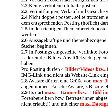
2.2
Keine verbotenen Inhalte posten.
2.3
Vermittlungen, Verkauf und Gesuche vo
2.4
Nicht doppelt posten, sollte trotzdem
dem entsprechenden Posting (höflich) da
2.5
In den richtigen Themenbereich posten
werden.
2.6
Aussagekräftige und themenbezogene Üb
Suche:
beginnen.
2.7
In Postings eingestellte, verlinkte Fot
Ladezeit des Bildes. Aus Rücksicht gegenü
haben.
Pro Posting dürfen
4 Bilder/Videos bzw.
IMG-Link und nicht als Website-Link eing
2.8
Avatare dürfen eine Größe von
max. 1
angenommen. Falsche Avatare, z.B. zu vie
2.9
Es darf
max. 1 Banner bzw. 1 Bild in
Forenbetreibern bzw. Betreuerinnen abge
nicht erlaubt!) und mit einer
max. Dateig