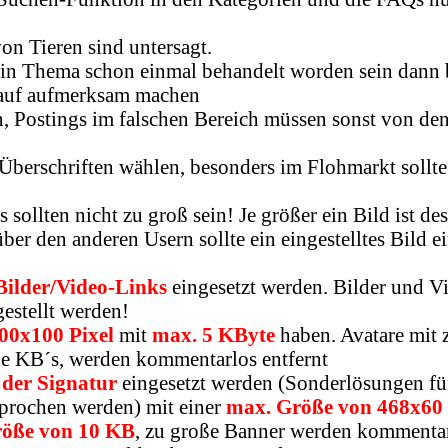
n Tieren sind untersagt.
 ein Thema schon einmal behandelt worden sein dann 
rauf aufmerksam machen
, Postings im falschen Bereich müssen sonst von den
erschriften wählen, besonders im Flohmarkt sollte 
os sollten nicht zu groß sein! Je größer ein Bild ist 
ber den anderen Usern sollte ein eingestelltes Bild 
 Bilder/Video-Links
eingesetzt werden. Bilder und Vi
estellt werden!
00x100 Pixel
mit
max. 5 KByte
haben. Avatare mit 
le KB´s, werden kommentarlos entfernt
 der Signatur
eingesetzt werden (Sonderlösungen fü
sprochen werden) mit einer
max. Größe von 468x60 
röße von 10 KB
, zu große Banner werden kommentarl