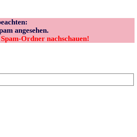
eachten:
Spam angesehen.
m Spam-Ordner nachschauen!