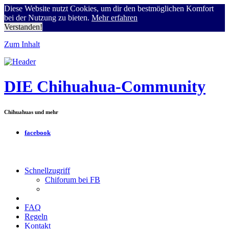
Diese Website nutzt Cookies, um dir den bestmöglichen Komfort
bei der Nutzung zu bieten.
Mehr erfahren
Verstanden!
Zum Inhalt
DIE Chihuahua-Community
Chihuahuas und mehr
facebook
Schnellzugriff
Chiforum bei FB
FAQ
Regeln
Kontakt