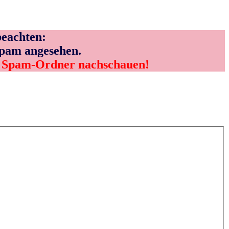
eachten:
Spam angesehen.
m Spam-Ordner nachschauen!