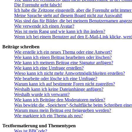
Die Forenuhr geht falsch!
Ich habe die Zeitzone eingestellt, aber die Forenuhr geht immer
Meine Sprache steht auf diesem Board nicht zur Auswahl!
Was sind das für Bilder, die bei meinem Benutzernamen angez
Wie verwende ich einen Avatar?
Was ist mein Rang und wie kann ich ihn ändern?
Wenn ich bei einem Benutzer auf den E-Mail-Link klicke, werd
Beiträge schreiben
Wie erstelle ich ein neues Thema oder eine Antwort?
Wie kann ich einen Beitrag bearbeiten oder löschen?
Wie kann ich meinem Beitrag eine Signatur anfügen?
Wie kann ich eine Umfrage erstellen?
Wieso kann ich nicht mehr Antwortmöglichkeiten erstellen?
Wie bearbeite oder lösche ich eine Umfrage?
Warum kann ich auf bestimmte Foren nicht zugreifen?
Weshalb kann ich keine Dateianhänge anfügen?
Weshalb wurde ich verwarnt?
Wie kann ich Beiträge den Moderatoren melden?
Was bewirkt die „Speichern“-Schaltfläche beim Schreiben eine
Warum muss mein Beitrag erst freigegeben werden?
Wie markiere ich ein Thema als neu?
Textformatierung und Thementypen
Was ist BBCode?