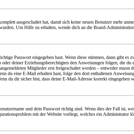
 komplett ausgeschaltet hat, damit sich keine neuen Benutzer mehr anm
 wurden. Um Hilfe zu erhalten, wende dich an die Board-Administratio
richtige Passwort eingegeben hast. Wenn diese stimmen, dann gibt es
ern oder deiner Erziehungsberechtigten den Anweisungen folgen, die du e
 angemeldeten Mitglieder erst freigeschaltet werden – entweder musst du
. Wenn du eine E-Mail erhalten hast, folge den dort enthaltenen Anweis
nn du dir sicher bist, dass deine E-Mail-Adresse korrekt eingegeben w
Benutzername und dein Passwort richtig sind. Wenn dies der Fall ist, w
igurationsproblem mit der Website vorliegt, welches ein Administrator l