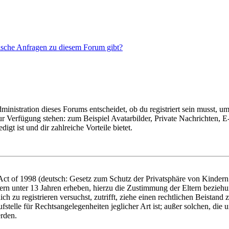
tische Anfragen zu diesem Forum gibt?
istration dieses Forums entscheidet, ob du registriert sein musst, um Be
zur Verfügung stehen: zum Beispiel Avatarbilder, Private Nachrichten, 
igt ist und dir zahlreiche Vorteile bietet.
t of 1998 (deutsch: Gesetz zum Schutz der Privatsphäre von Kindern i
ern unter 13 Jahren erheben, hierzu die Zustimmung der Eltern bezieh
dich zu registrieren versuchst, zutrifft, ziehe einen rechtlichen Beista
stelle für Rechtsangelegenheiten jeglicher Art ist; außer solchen, die
erden.