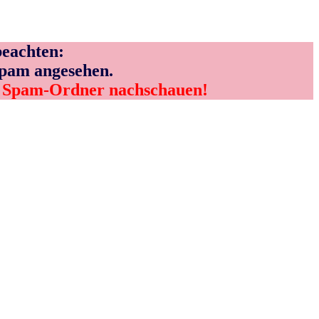
eachten:
Spam angesehen.
m Spam-Ordner nachschauen!