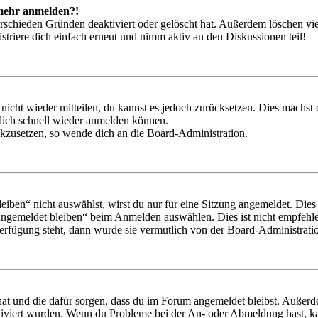
t mehr anmelden?!
rschieden Gründen deaktiviert oder gelöscht hat. Außerdem löschen vie
triere dich einfach erneut und nimm aktiv an den Diskussionen teil!
 nicht wieder mitteilen, du kannst es jedoch zurücksetzen. Dies machs
 dich schnell wieder anmelden können.
ückzusetzen, so wende dich an die Board-Administration.
en“ nicht auswählst, wirst du nur für eine Sitzung angemeldet. Dies
Angemeldet bleiben“ beim Anmelden auswählen. Dies ist nicht empfehle
Verfügung steht, dann wurde sie vermutlich von der Board-Administratio
 hat und die dafür sorgen, dass du im Forum angemeldet bleibst. Außer
tiviert wurden. Wenn du Probleme bei der An- oder Abmeldung hast, ka