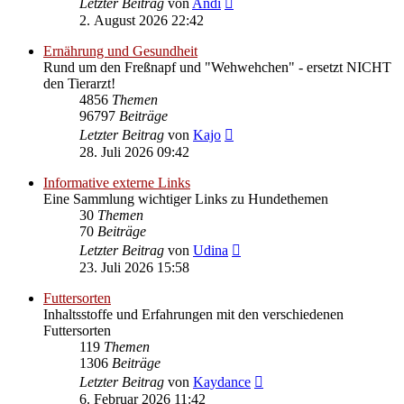
Letzter Beitrag
von
Andi
Beitrag
2. August 2026 22:42
Ernährung und Gesundheit
Rund um den Freßnapf und "Wehwehchen" - ersetzt NICHT
den Tierarzt!
4856
Themen
96797
Beiträge
Neuester
Letzter Beitrag
von
Kajo
Beitrag
28. Juli 2026 09:42
Informative externe Links
Eine Sammlung wichtiger Links zu Hundethemen
30
Themen
70
Beiträge
Neuester
Letzter Beitrag
von
Udina
Beitrag
23. Juli 2026 15:58
Futtersorten
Inhaltsstoffe und Erfahrungen mit den verschiedenen
Futtersorten
119
Themen
1306
Beiträge
Neuester
Letzter Beitrag
von
Kaydance
Beitrag
6. Februar 2026 11:42