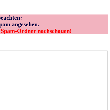
eachten:
Spam angesehen.
m Spam-Ordner nachschauen!