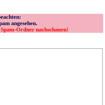
eachten:
Spam angesehen.
m Spam-Ordner nachschauen!