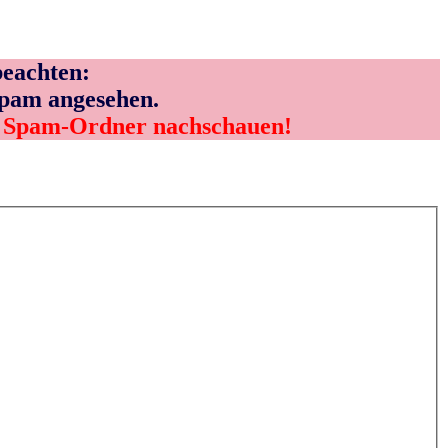
eachten:
Spam angesehen.
m Spam-Ordner nachschauen!