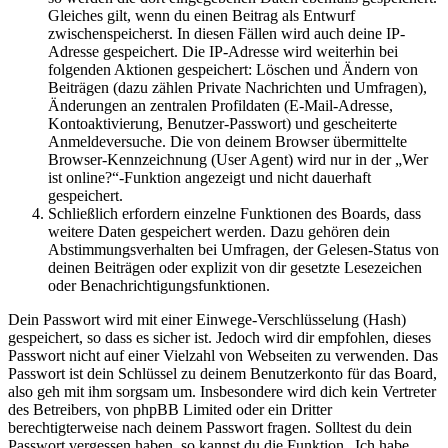
Gleiches gilt, wenn du einen Beitrag als Entwurf
zwischenspeicherst. In diesen Fällen wird auch deine IP-
Adresse gespeichert. Die IP-Adresse wird weiterhin bei
folgenden Aktionen gespeichert: Löschen und Ändern von
Beiträgen (dazu zählen Private Nachrichten und Umfragen),
Änderungen an zentralen Profildaten (E-Mail-Adresse,
Kontoaktivierung, Benutzer-Passwort) und gescheiterte
Anmeldeversuche. Die von deinem Browser übermittelte
Browser-Kennzeichnung (User Agent) wird nur in der „Wer
ist online?“-Funktion angezeigt und nicht dauerhaft
gespeichert.
Schließlich erfordern einzelne Funktionen des Boards, dass
weitere Daten gespeichert werden. Dazu gehören dein
Abstimmungsverhalten bei Umfragen, der Gelesen-Status von
deinen Beiträgen oder explizit von dir gesetzte Lesezeichen
oder Benachrichtigungsfunktionen.
Dein Passwort wird mit einer Einwege-Verschlüsselung (Hash)
gespeichert, so dass es sicher ist. Jedoch wird dir empfohlen, dieses
Passwort nicht auf einer Vielzahl von Webseiten zu verwenden. Das
Passwort ist dein Schlüssel zu deinem Benutzerkonto für das Board,
also geh mit ihm sorgsam um. Insbesondere wird dich kein Vertreter
des Betreibers, von phpBB Limited oder ein Dritter
berechtigterweise nach deinem Passwort fragen. Solltest du dein
Passwort vergessen haben, so kannst du die Funktion „Ich habe