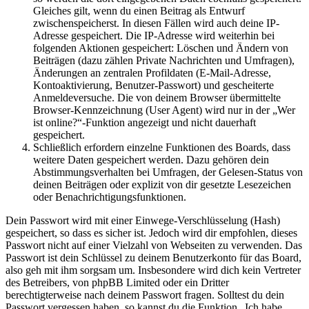
Gleiches gilt, wenn du einen Beitrag als Entwurf
zwischenspeicherst. In diesen Fällen wird auch deine IP-
Adresse gespeichert. Die IP-Adresse wird weiterhin bei
folgenden Aktionen gespeichert: Löschen und Ändern von
Beiträgen (dazu zählen Private Nachrichten und Umfragen),
Änderungen an zentralen Profildaten (E-Mail-Adresse,
Kontoaktivierung, Benutzer-Passwort) und gescheiterte
Anmeldeversuche. Die von deinem Browser übermittelte
Browser-Kennzeichnung (User Agent) wird nur in der „Wer
ist online?“-Funktion angezeigt und nicht dauerhaft
gespeichert.
Schließlich erfordern einzelne Funktionen des Boards, dass
weitere Daten gespeichert werden. Dazu gehören dein
Abstimmungsverhalten bei Umfragen, der Gelesen-Status von
deinen Beiträgen oder explizit von dir gesetzte Lesezeichen
oder Benachrichtigungsfunktionen.
Dein Passwort wird mit einer Einwege-Verschlüsselung (Hash)
gespeichert, so dass es sicher ist. Jedoch wird dir empfohlen, dieses
Passwort nicht auf einer Vielzahl von Webseiten zu verwenden. Das
Passwort ist dein Schlüssel zu deinem Benutzerkonto für das Board,
also geh mit ihm sorgsam um. Insbesondere wird dich kein Vertreter
des Betreibers, von phpBB Limited oder ein Dritter
berechtigterweise nach deinem Passwort fragen. Solltest du dein
Passwort vergessen haben, so kannst du die Funktion „Ich habe