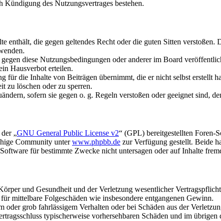
ch Kündigung des Nutzungsvertrages bestehen.
alte enthält, die gegen geltendes Recht oder die guten Sitten verstoßen. 
rwenden.
n gegen diese Nutzungsbedingungen oder anderer im Board veröffentli
in Hausverbot erteilen.
für die Inhalte von Beiträgen übernimmt, die er nicht selbst erstellt 
it zu löschen oder zu sperren.
uändern, sofern sie gegen o. g. Regeln verstoßen oder geeignet sind, 
 der „
GNU General Public License v2
“ (GPL) bereitgestellten Foren-
achige Community unter
www.phpbb.de
zur Verfügung gestellt. Beide h
oftware für bestimmte Zwecke nicht untersagen oder auf Inhalte frem
rper und Gesundheit und der Verletzung wesentlicher Vertragspflichten
ch für mittelbare Folgeschäden wie insbesondere entgangenen Gewinn.
em oder grob fahrlässigem Verhalten oder bei Schäden aus der Verletz
i Vertragsschluss typischerweise vorhersehbaren Schäden und im übrigen