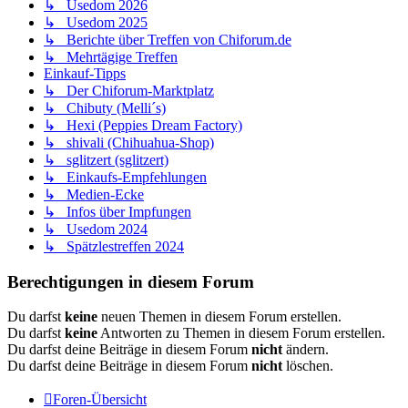
↳ Usedom 2026
↳ Usedom 2025
↳ Berichte über Treffen von Chiforum.de
↳ Mehrtägige Treffen
Einkauf-Tipps
↳ Der Chiforum-Marktplatz
↳ Chibuty (Melli´s)
↳ Hexi (Peppies Dream Factory)
↳ shivali (Chihuahua-Shop)
↳ sglitzert (sglitzert)
↳ Einkaufs-Empfehlungen
↳ Medien-Ecke
↳ Infos über Impfungen
↳ Usedom 2024
↳ Spätzlestreffen 2024
Berechtigungen in diesem Forum
Du darfst
keine
neuen Themen in diesem Forum erstellen.
Du darfst
keine
Antworten zu Themen in diesem Forum erstellen.
Du darfst deine Beiträge in diesem Forum
nicht
ändern.
Du darfst deine Beiträge in diesem Forum
nicht
löschen.
Foren-Übersicht