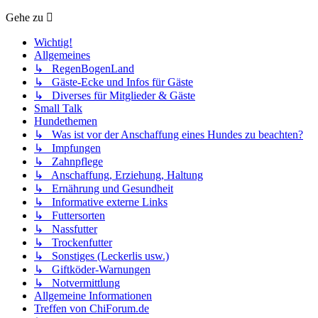
Gehe zu
Wichtig!
Allgemeines
↳ RegenBogenLand
↳ Gäste-Ecke und Infos für Gäste
↳ Diverses für Mitglieder & Gäste
Small Talk
Hundethemen
↳ Was ist vor der Anschaffung eines Hundes zu beachten?
↳ Impfungen
↳ Zahnpflege
↳ Anschaffung, Erziehung, Haltung
↳ Ernährung und Gesundheit
↳ Informative externe Links
↳ Futtersorten
↳ Nassfutter
↳ Trockenfutter
↳ Sonstiges (Leckerlis usw.)
↳ Giftköder-Warnungen
↳ Notvermittlung
Allgemeine Informationen
Treffen von ChiForum.de