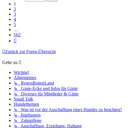
162
1
2
3
4
5
…
162
Nächste
Zurück zur Foren-Übersicht
Gehe zu
Wichtig!
Allgemeines
↳ RegenBogenLand
↳ Gäste-Ecke und Infos für Gäste
↳ Diverses für Mitglieder & Gäste
Small Talk
Hundethemen
↳ Was ist vor der Anschaffung eines Hundes zu beachten?
↳ Impfungen
↳ Zahnpflege
↳ Anschaffung, Erziehung, Haltung