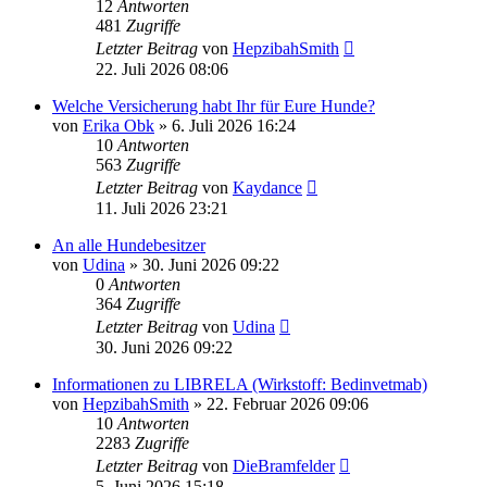
12
Antworten
481
Zugriffe
Letzter Beitrag
von
HepzibahSmith
22. Juli 2026 08:06
Welche Versicherung habt Ihr für Eure Hunde?
von
Erika Obk
»
6. Juli 2026 16:24
10
Antworten
563
Zugriffe
Letzter Beitrag
von
Kaydance
11. Juli 2026 23:21
An alle Hundebesitzer
von
Udina
»
30. Juni 2026 09:22
0
Antworten
364
Zugriffe
Letzter Beitrag
von
Udina
30. Juni 2026 09:22
Informationen zu LIBRELA (Wirkstoff: Bedinvetmab)
von
HepzibahSmith
»
22. Februar 2026 09:06
10
Antworten
2283
Zugriffe
Letzter Beitrag
von
DieBramfelder
5. Juni 2026 15:18