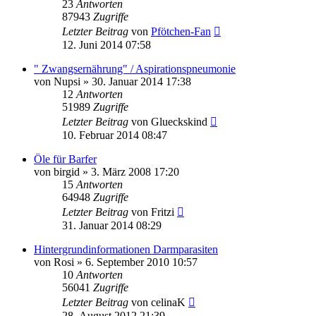
23
Antworten
87943
Zugriffe
Letzter Beitrag
von
Pfötchen-Fan
12. Juni 2014 07:58
" Zwangsernährung" / Aspirationspneumonie
von
Nupsi
»
30. Januar 2014 17:38
12
Antworten
51989
Zugriffe
Letzter Beitrag
von
Glueckskind
10. Februar 2014 08:47
Öle für Barfer
von
birgid
»
3. März 2008 17:20
15
Antworten
64948
Zugriffe
Letzter Beitrag
von
Fritzi
31. Januar 2014 08:29
Hintergrundinformationen Darmparasiten
von
Rosi
»
6. September 2010 10:57
10
Antworten
56041
Zugriffe
Letzter Beitrag
von
celinaK
28. August 2012 21:39