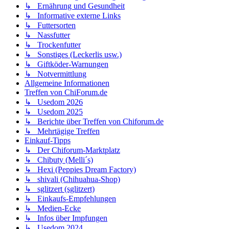
↳ Ernährung und Gesundheit
↳ Informative externe Links
↳ Futtersorten
↳ Nassfutter
↳ Trockenfutter
↳ Sonstiges (Leckerlis usw.)
↳ Giftköder-Warnungen
↳ Notvermittlung
Allgemeine Informationen
Treffen von ChiForum.de
↳ Usedom 2026
↳ Usedom 2025
↳ Berichte über Treffen von Chiforum.de
↳ Mehrtägige Treffen
Einkauf-Tipps
↳ Der Chiforum-Marktplatz
↳ Chibuty (Melli´s)
↳ Hexi (Peppies Dream Factory)
↳ shivali (Chihuahua-Shop)
↳ sglitzert (sglitzert)
↳ Einkaufs-Empfehlungen
↳ Medien-Ecke
↳ Infos über Impfungen
↳ Usedom 2024