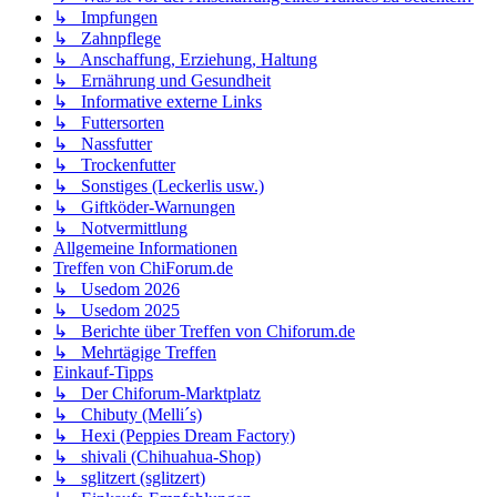
↳ Impfungen
↳ Zahnpflege
↳ Anschaffung, Erziehung, Haltung
↳ Ernährung und Gesundheit
↳ Informative externe Links
↳ Futtersorten
↳ Nassfutter
↳ Trockenfutter
↳ Sonstiges (Leckerlis usw.)
↳ Giftköder-Warnungen
↳ Notvermittlung
Allgemeine Informationen
Treffen von ChiForum.de
↳ Usedom 2026
↳ Usedom 2025
↳ Berichte über Treffen von Chiforum.de
↳ Mehrtägige Treffen
Einkauf-Tipps
↳ Der Chiforum-Marktplatz
↳ Chibuty (Melli´s)
↳ Hexi (Peppies Dream Factory)
↳ shivali (Chihuahua-Shop)
↳ sglitzert (sglitzert)