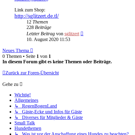
Link zum Shop:
http://sglitzert.de.tl/
12
Themen
228
Beiträge
Neuester
Letzter Beitrag
von
sglitzert
Beitrag
10. August 2020 11:53
Neues Thema
0 Themen • Seite
1
von
1
In diesem Forum gibt es keine Themen oder Beiträge.
Zurück zur Foren-Übersicht
Gehe zu
Wichtig!
Allgemeines
↳ RegenBogenLand
↳ Gäste-Ecke und Infos für Gäste
↳ Diverses für Mitglieder & Gäste
Small Talk
Hundethemen
↳ Was ist vor der Anschaffung eines Hundes zu beachten?