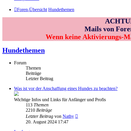
Foren-Übersicht
Hundethemen
ACHTUNG
Mails von Fore
Wenn keine Aktivierungs-M
Hundethemen
Forum
Themen
Beiträge
Letzter Beitrag
Was ist vor der Anschaffung eines Hundes zu beachten?
Wichtige Infos und Links für Anfänger und Profis
113
Themen
2210
Beiträge
Neuester
Letzter Beitrag
von
Nathy
Beitrag
20. August 2024 17:47