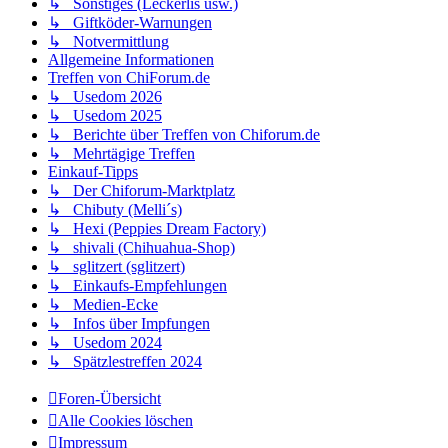
↳ Sonstiges (Leckerlis usw.)
↳ Giftköder-Warnungen
↳ Notvermittlung
Allgemeine Informationen
Treffen von ChiForum.de
↳ Usedom 2026
↳ Usedom 2025
↳ Berichte über Treffen von Chiforum.de
↳ Mehrtägige Treffen
Einkauf-Tipps
↳ Der Chiforum-Marktplatz
↳ Chibuty (Melli´s)
↳ Hexi (Peppies Dream Factory)
↳ shivali (Chihuahua-Shop)
↳ sglitzert (sglitzert)
↳ Einkaufs-Empfehlungen
↳ Medien-Ecke
↳ Infos über Impfungen
↳ Usedom 2024
↳ Spätzlestreffen 2024
Foren-Übersicht
Alle Cookies löschen
Impressum