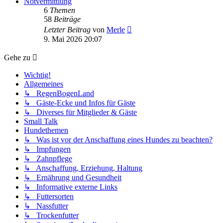
Notvermittlung
6
Themen
58
Beiträge
Neuester
Letzter Beitrag
von
Merle
Beitrag
9. Mai 2026 20:07
Gehe zu
Wichtig!
Allgemeines
↳ RegenBogenLand
↳ Gäste-Ecke und Infos für Gäste
↳ Diverses für Mitglieder & Gäste
Small Talk
Hundethemen
↳ Was ist vor der Anschaffung eines Hundes zu beachten?
↳ Impfungen
↳ Zahnpflege
↳ Anschaffung, Erziehung, Haltung
↳ Ernährung und Gesundheit
↳ Informative externe Links
↳ Futtersorten
↳ Nassfutter
↳ Trockenfutter