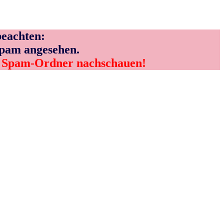
eachten:
Spam angesehen.
m Spam-Ordner nachschauen!