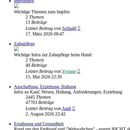
Impfungen
Wichtige Themen zum Impfen
2
Themen
13
Beiträge
Neuester
Letzter Beitrag
von
Sofia40
Beitrag
17. März 2026 08:47
Zahnpflege
Wichtige Infos zur Zahnpflege beim Hund
2
Themen
40
Beiträge
Neuester
Letzter Beitrag
von
Yvonne
Beitrag
15. Mai 2026 22:30
Anschaffung, Erziehung, Haltung
Infos zu Kauf, Wesen, Haltung, Anforderungen, Erziehung
2445
Themen
47703
Beiträge
Neuester
Letzter Beitrag
von
Andi
Beitrag
2. August 2026 22:42
Ernährung und Gesundheit
Rund um den Freßnapf und "Wehwehchen" - ersetzt NICHT den