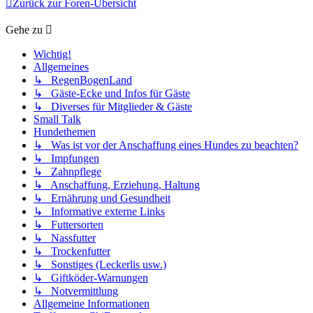
Zurück zur Foren-Übersicht
Gehe zu
Wichtig!
Allgemeines
↳ RegenBogenLand
↳ Gäste-Ecke und Infos für Gäste
↳ Diverses für Mitglieder & Gäste
Small Talk
Hundethemen
↳ Was ist vor der Anschaffung eines Hundes zu beachten?
↳ Impfungen
↳ Zahnpflege
↳ Anschaffung, Erziehung, Haltung
↳ Ernährung und Gesundheit
↳ Informative externe Links
↳ Futtersorten
↳ Nassfutter
↳ Trockenfutter
↳ Sonstiges (Leckerlis usw.)
↳ Giftköder-Warnungen
↳ Notvermittlung
Allgemeine Informationen