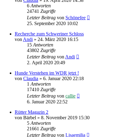
von
Claudia
»
19. April 2020 14:58
6
Antworten
24741
Zugriffe
Letzter Beitrag
von
Schönefee
25. September 2020 10:02
Recherche zum Schweriner Schloss
von
Andi
»
24. März 2020 16:15
15
Antworten
43802
Zugriffe
Letzter Beitrag
von
Andi
2. April 2020 20:49
Hunde Verstehen im WDR jetzt !
von
Claudia
»
6. Januar 2020 22:18
1
Antworten
17410
Zugriffe
Letzter Beitrag
von
callie
6. Januar 2020 22:52
Rütter Magazin 2
von
Bärbel
»
8. November 2019 15:30
5
Antworten
21661
Zugriffe
Letzter Beitrag
von
Lisaemilia