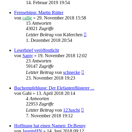
14. Februar 2019 19:54
Fernsehtipp: Martin Rütter
von
callie
»
29. November 2018 15:58
15
Antworten
43021
Zugriffe
Letzter Beitrag
von
Käferchen
1. Dezember 2018 20:54
Leserbrief veröffentlicht
von
Samy
»
19. November 2018 12:02
23
Antworten
59147
Zugriffe
Letzter Beitrag
von
schnecke
23. November 2018 19:23
Buchempfehlung: Der Elefantenflüsterer ...
von
Gabi
»
13. April 2018 20:14
4
Antworten
22953
Zugriffe
Letzter Beitrag
von
123uschi
7. November 2018 19:12
Hoffnung hat einen Namen: Dr.Benny
von
JasminHN
»
14. Juni 2018 09:12