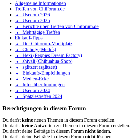
Allgemeine Informationen
Treffen von ChiForum.de
↳ Usedom 2026
↳ Usedom 2025
↳ Berichte über Treffen von Chiforum.de
↳ Mehrtägige Treffen
Einkauf-Tipps
↳ Der Chiforum-Marktplatz
↳ Chibuty (Melli´s)
↳ Hexi (Peppies Dream Factory)
↳ shivali (Chihuahua-Shop)
↳ sglitzert (sglitzert)
↳ Einkaufs-Empfehlungen
↳ Medien-Ecke
↳ Infos über Impfungen
↳ Usedom 2024
↳ Spätzlestreffen 2024
Berechtigungen in diesem Forum
Du darfst
keine
neuen Themen in diesem Forum erstellen.
Du darfst
keine
Antworten zu Themen in diesem Forum erstellen.
Du darfst deine Beiträge in diesem Forum
nicht
ändern.
Du darfst deine Beiträge in diesem Forum
nicht
löschen.