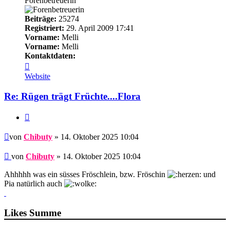
Forenbetreuerin
Beiträge:
25274
Registriert:
29. April 2009 17:41
Vorname:
Melli
Vorname:
Melli
Kontaktdaten:
Kontaktdaten
von
Website
Chibuty
Re: Rügen trägt Früchte....Flora
Zitieren
Beitrag
von
Chibuty
» 14. Oktober 2025 10:04
Beitrag
von
Chibuty
»
14. Oktober 2025 10:04
Ahhhhh was ein süsses Fröschlein, bzw. Fröschin
und
Pia natürlich auch
Likes Summe