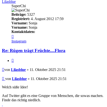
Lilasblue
SuperChi
Beiträge:
5327
Registriert:
4. August 2012 17:59
Vorname:
Sonja
Vorname:
Sonja
Kontaktdaten:
Kontaktdaten
von
Instagram
Lilasblue
Re: Rügen trägt Früchte....Flora
Zitieren
Beitrag
von
Lilasblue
» 11. Oktober 2025 21:51
Beitrag
von
Lilasblue
»
11. Oktober 2025 21:51
Welch süße Idee!
Auf Twitter gibt es eine Gruppe von Menschen, die sowas machen.
Finde das richtig niedlich.