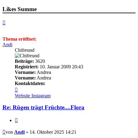
Likes Summe
Nach
oben
Thema eröffnet:
Andi
Chifreund
Beiträge:
3620
Registriert:
10. Januar 2009 20:43
Vorname:
Andrea
Vorname:
Andrea
Kontaktdaten:
Kontaktdaten
von
Website
Instagram
Andi
Re: Rügen trägt Früchte....Flora
Zitieren
Beitrag
von
Andi
» 14. Oktober 2025 14:21