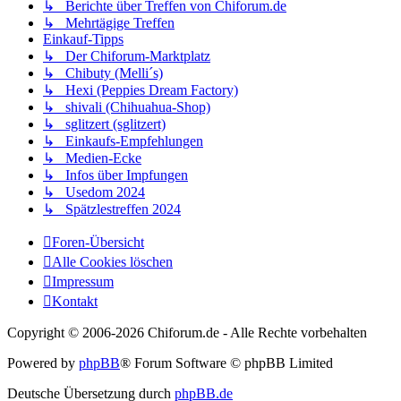
↳ Berichte über Treffen von Chiforum.de
↳ Mehrtägige Treffen
Einkauf-Tipps
↳ Der Chiforum-Marktplatz
↳ Chibuty (Melli´s)
↳ Hexi (Peppies Dream Factory)
↳ shivali (Chihuahua-Shop)
↳ sglitzert (sglitzert)
↳ Einkaufs-Empfehlungen
↳ Medien-Ecke
↳ Infos über Impfungen
↳ Usedom 2024
↳ Spätzlestreffen 2024
Foren-Übersicht
Alle Cookies löschen
Impressum
Kontakt
Copyright © 2006-
2026 Chiforum.de - Alle Rechte vorbehalten
Powered by
phpBB
® Forum Software © phpBB Limited
Deutsche Übersetzung durch
phpBB.de