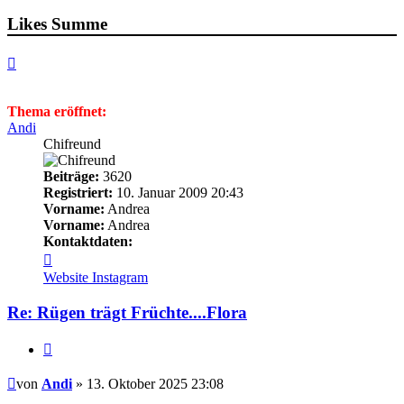
Likes Summe
Nach
oben
Thema eröffnet:
Andi
Chifreund
Beiträge:
3620
Registriert:
10. Januar 2009 20:43
Vorname:
Andrea
Vorname:
Andrea
Kontaktdaten:
Kontaktdaten
von
Website
Instagram
Andi
Re: Rügen trägt Früchte....Flora
Zitieren
Beitrag
von
Andi
» 13. Oktober 2025 23:08