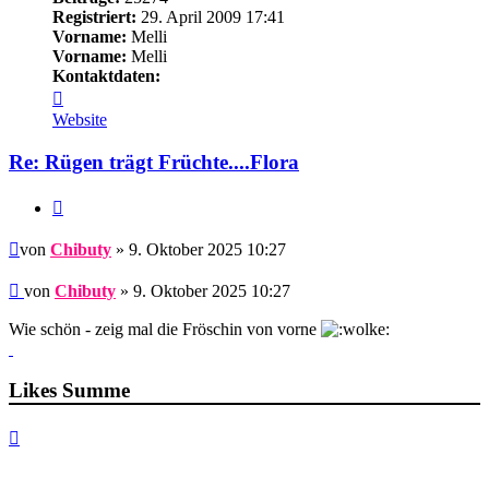
Registriert:
29. April 2009 17:41
Vorname:
Melli
Vorname:
Melli
Kontaktdaten:
Kontaktdaten
von
Website
Chibuty
Re: Rügen trägt Früchte....Flora
Zitieren
Beitrag
von
Chibuty
» 9. Oktober 2025 10:27
Beitrag
von
Chibuty
»
9. Oktober 2025 10:27
Wie schön - zeig mal die Fröschin von vorne
Likes Summe
Nach
oben