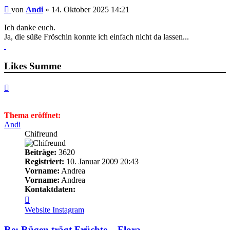
Beitrag
von
Andi
»
14. Oktober 2025 14:21
Ich danke euch.
Ja, die süße Fröschin konnte ich einfach nicht da lassen...
Likes Summe
Nach
oben
Thema eröffnet:
Andi
Chifreund
Beiträge:
3620
Registriert:
10. Januar 2009 20:43
Vorname:
Andrea
Vorname:
Andrea
Kontaktdaten:
Kontaktdaten
von
Website
Instagram
Andi
Re: Rügen trägt Früchte....Flora