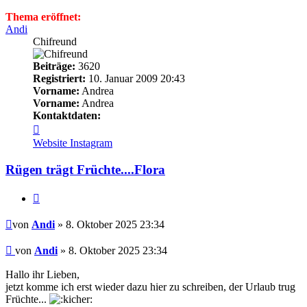
Thema eröffnet:
Andi
Chifreund
Beiträge:
3620
Registriert:
10. Januar 2009 20:43
Vorname:
Andrea
Vorname:
Andrea
Kontaktdaten:
Kontaktdaten
von
Website
Instagram
Andi
Rügen trägt Früchte....Flora
Zitieren
Beitrag
von
Andi
» 8. Oktober 2025 23:34
Beitrag
von
Andi
»
8. Oktober 2025 23:34
Hallo ihr Lieben,
jetzt komme ich erst wieder dazu hier zu schreiben, der Urlaub trug
Früchte...