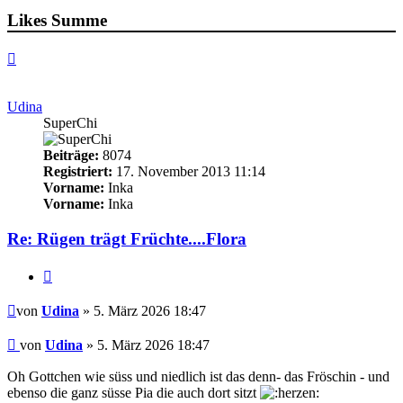
Likes Summe
Nach
oben
Udina
SuperChi
Beiträge:
8074
Registriert:
17. November 2013 11:14
Vorname:
Inka
Vorname:
Inka
Re: Rügen trägt Früchte....Flora
Zitieren
Beitrag
von
Udina
» 5. März 2026 18:47
Beitrag
von
Udina
»
5. März 2026 18:47
Oh Gottchen wie süss und niedlich ist das denn- das Fröschin - und
ebenso die ganz süsse Pia die auch dort sitzt