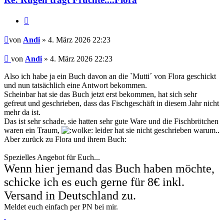
Zitieren
Beitrag
von
Andi
» 4. März 2026 22:23
Beitrag
von
Andi
»
4. März 2026 22:23
Also ich habe ja ein Buch davon an die `Mutti´ von Flora geschickt
und nun tatsächlich eine Antwort bekommen.
Scheinbar hat sie das Buch jetzt erst bekommen, hat sich sehr
gefreut und geschrieben, dass das Fischgeschäft in diesem Jahr nicht
mehr da ist.
Das ist sehr schade, sie hatten sehr gute Ware und die Fischbrötchen
waren ein Traum,
leider hat sie nicht geschrieben warum..
Aber zurück zu Flora und ihrem Buch:
Spezielles Angebot für Euch...
Wenn hier jemand das Buch haben möchte,
schicke ich es euch gerne für 8€ inkl.
Versand in Deutschland zu.
Meldet euch einfach per PN bei mir.