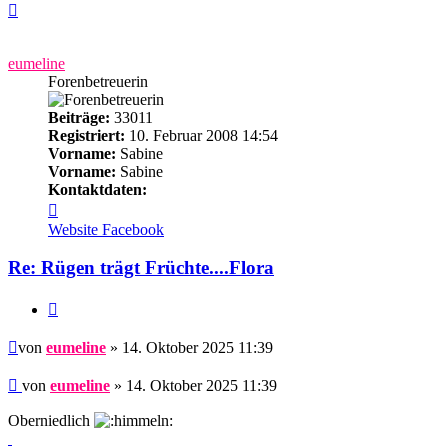
Nach
oben
eumeline
Forenbetreuerin
Beiträge:
33011
Registriert:
10. Februar 2008 14:54
Vorname:
Sabine
Vorname:
Sabine
Kontaktdaten:
Kontaktdaten
von
Website
Facebook
eumeline
Re: Rügen trägt Früchte....Flora
Zitieren
Beitrag
von
eumeline
» 14. Oktober 2025 11:39
Beitrag
von
eumeline
»
14. Oktober 2025 11:39
Oberniedlich