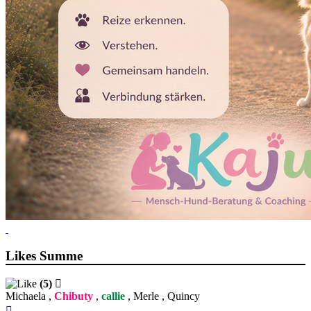
Likes Summe
(5)
Michaela
,
Chibuty
,
callie
,
Merle
,
Quincy
Nach