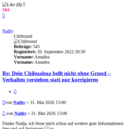
(1)
Siri
Nach
oben
Nathy
Chifreund
Beiträge:
545
Registriert:
20. September 2022 20:39
Vorname:
Amadea
Vorname:
Amadea
Re: Dein Chihuahua bellt nicht ohne Grund –
Verhalten verstehen statt nur korrigieren
Zitieren
Beitrag
von
Nathy
» 31. Mai 2026 15:00
Beitrag
von
Nathy
»
31. Mai 2026 15:00
Danke Nadja, ich freue mich schon auf weitere gute Informationen
hier und auf Instagram