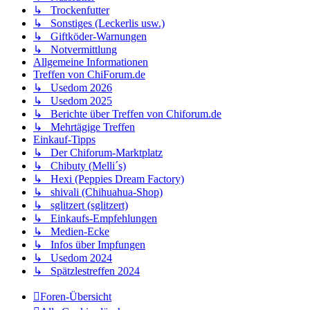
↳ Trockenfutter
↳ Sonstiges (Leckerlis usw.)
↳ Giftköder-Warnungen
↳ Notvermittlung
Allgemeine Informationen
Treffen von ChiForum.de
↳ Usedom 2026
↳ Usedom 2025
↳ Berichte über Treffen von Chiforum.de
↳ Mehrtägige Treffen
Einkauf-Tipps
↳ Der Chiforum-Marktplatz
↳ Chibuty (Melli´s)
↳ Hexi (Peppies Dream Factory)
↳ shivali (Chihuahua-Shop)
↳ sglitzert (sglitzert)
↳ Einkaufs-Empfehlungen
↳ Medien-Ecke
↳ Infos über Impfungen
↳ Usedom 2024
↳ Spätzlestreffen 2024
Foren-Übersicht