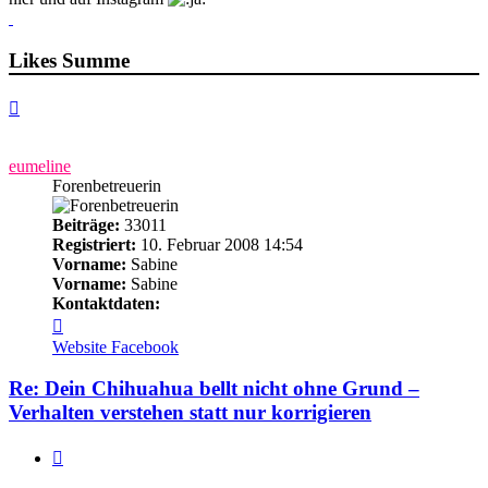
Likes Summe
Nach
oben
eumeline
Forenbetreuerin
Beiträge:
33011
Registriert:
10. Februar 2008 14:54
Vorname:
Sabine
Vorname:
Sabine
Kontaktdaten:
Kontaktdaten
von
Website
Facebook
eumeline
Re: Dein Chihuahua bellt nicht ohne Grund –
Verhalten verstehen statt nur korrigieren
Zitieren