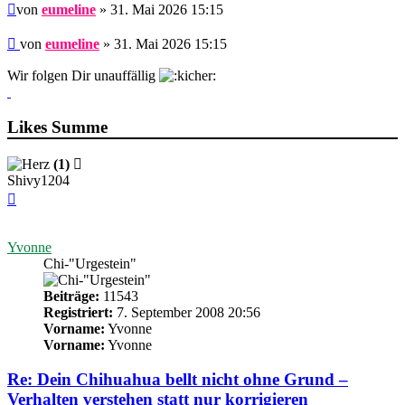
Beitrag
von
eumeline
» 31. Mai 2026 15:15
Beitrag
von
eumeline
»
31. Mai 2026 15:15
Wir folgen Dir unauffällig
Likes Summe
(1)
Shivy1204
Nach
oben
Yvonne
Chi-"Urgestein"
Beiträge:
11543
Registriert:
7. September 2008 20:56
Vorname:
Yvonne
Vorname:
Yvonne
Re: Dein Chihuahua bellt nicht ohne Grund –
Verhalten verstehen statt nur korrigieren