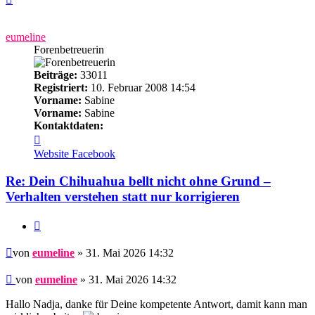
oben
eumeline
Forenbetreuerin
Beiträge:
33011
Registriert:
10. Februar 2008 14:54
Vorname:
Sabine
Vorname:
Sabine
Kontaktdaten:
Kontaktdaten
von
Website
Facebook
eumeline
Re: Dein Chihuahua bellt nicht ohne Grund –
Verhalten verstehen statt nur korrigieren
Zitieren
Beitrag
von
eumeline
» 31. Mai 2026 14:32
Beitrag
von
eumeline
»
31. Mai 2026 14:32
Hallo Nadja, danke für Deine kompetente Antwort, damit kann man