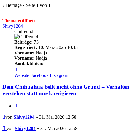
7 Beiträge • Seite
1
von
1
Thema eröffnet:
Shivy1204
Chifreund
Beiträge:
73
Registriert:
10. März 2025 10:13
Vorname:
Nadja
Vorname:
Nadja
Kontaktdaten:
Kontaktdaten
von
Website
Facebook
Instagram
Shivy1204
Dein Chihuahua bellt nicht ohne Grund – Verhalten
verstehen statt nur korrigieren
Zitieren
Beitrag
von
Shivy1204
» 31. Mai 2026 12:58
Beitrag
von
Shivy1204
»
31. Mai 2026 12:58