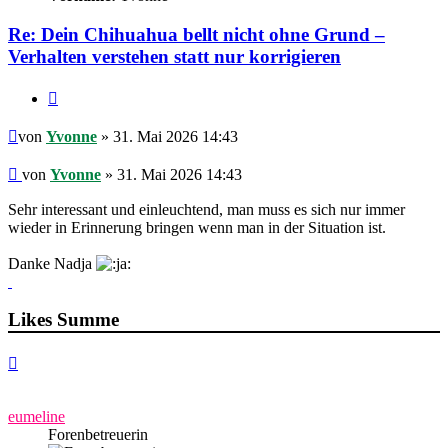
Re: Dein Chihuahua bellt nicht ohne Grund –
Verhalten verstehen statt nur korrigieren
Zitieren
Beitrag
von
Yvonne
» 31. Mai 2026 14:43
Beitrag
von
Yvonne
»
31. Mai 2026 14:43
Sehr interessant und einleuchtend, man muss es sich nur immer
wieder in Erinnerung bringen wenn man in der Situation ist.
Danke Nadja
Likes Summe
Nach
oben
eumeline
Forenbetreuerin