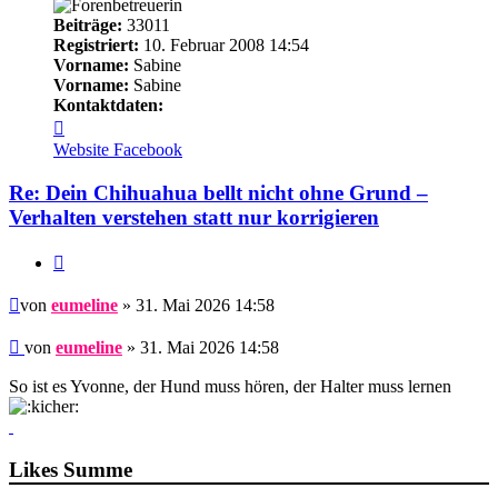
Beiträge:
33011
Registriert:
10. Februar 2008 14:54
Vorname:
Sabine
Vorname:
Sabine
Kontaktdaten:
Kontaktdaten
von
Website
Facebook
eumeline
Re: Dein Chihuahua bellt nicht ohne Grund –
Verhalten verstehen statt nur korrigieren
Zitieren
Beitrag
von
eumeline
» 31. Mai 2026 14:58
Beitrag
von
eumeline
»
31. Mai 2026 14:58
So ist es Yvonne, der Hund muss hören, der Halter muss lernen
Likes Summe