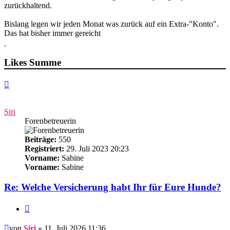
zurückhaltend.
Bislang legen wir jeden Monat was zurück auf ein Extra-"Konto".
Das hat bisher immer gereicht
Likes Summe
Nach
oben
Siri
Forenbetreuerin
Beiträge:
550
Registriert:
29. Juli 2023 20:23
Vorname:
Sabine
Vorname:
Sabine
Re: Welche Versicherung habt Ihr für Eure Hunde?
Zitieren
Beitrag
von
Siri
» 11. Juli 2026 11:36