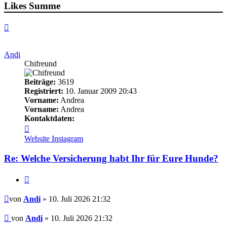
Likes Summe
Nach
oben
Andi
Chifreund
Beiträge:
3619
Registriert:
10. Januar 2009 20:43
Vorname:
Andrea
Vorname:
Andrea
Kontaktdaten:
Kontaktdaten
von
Website
Instagram
Andi
Re: Welche Versicherung habt Ihr für Eure Hunde?
Zitieren
Beitrag
von
Andi
» 10. Juli 2026 21:32
Beitrag
von
Andi
»
10. Juli 2026 21:32