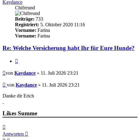
Kaydance
Chifreund
Beiträge:
733
Registriert:
5. Oktober 2020 11:16
Vorname:
Farina
Vorname:
Farina
Re: Welche Versicherung habt Ihr für Eure Hunde?
Zitieren
Beitrag
von
Kaydance
» 11. Juli 2026 23:21
Beitrag
von
Kaydance
»
11. Juli 2026 23:21
Danke dir Erich
Likes Summe
Nach
oben
Antworten