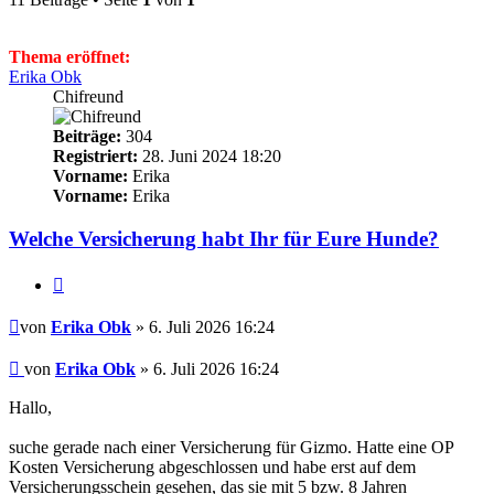
Thema eröffnet:
Erika Obk
Chifreund
Beiträge:
304
Registriert:
28. Juni 2024 18:20
Vorname:
Erika
Vorname:
Erika
Welche Versicherung habt Ihr für Eure Hunde?
Zitieren
Beitrag
von
Erika Obk
» 6. Juli 2026 16:24
Beitrag
von
Erika Obk
»
6. Juli 2026 16:24
Hallo,
suche gerade nach einer Versicherung für Gizmo. Hatte eine OP
Kosten Versicherung abgeschlossen und habe erst auf dem
Versicherungsschein gesehen, das sie mit 5 bzw. 8 Jahren