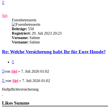
Nach
oben
Siri
Forenbetreuerin
Beiträge:
550
Registriert:
29. Juli 2023 20:23
Vorname:
Sabine
Vorname:
Sabine
Re: Welche Versicherung habt Ihr für Eure Hunde?
Zitieren
Beitrag
von
Siri
» 7. Juli 2026 01:02
Beitrag
von
Siri
»
7. Juli 2026 01:02
Haftpflichtversicherung
Likes Summe