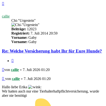
Nach
oben
callie
Chi-"Urgestein"
Beiträge:
12023
Registriert:
7. Juli 2014 20:59
Vorname:
Gaby
Vorname:
Gaby
Re: Welche Versicherung habt Ihr für Eure Hunde?
Zitieren
Beitrag
von
callie
» 7. Juli 2026 01:20
Beitrag
von
callie
»
7. Juli 2026 01:20
Hallo liebe Erika
Wir hatten auch nur eine Tierhalterhaftpflichtversicherung, wurde
aber nie benötigt