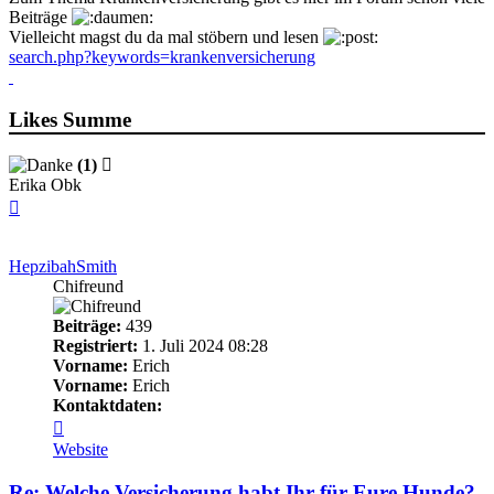
Beiträge
Vielleicht magst du da mal stöbern und lesen
search.php?keywords=krankenversicherung
Likes Summe
(1)
Erika Obk
Nach
oben
HepzibahSmith
Chifreund
Beiträge:
439
Registriert:
1. Juli 2024 08:28
Vorname:
Erich
Vorname:
Erich
Kontaktdaten:
Kontaktdaten
von
Website
HepzibahSmith
Re: Welche Versicherung habt Ihr für Eure Hunde?