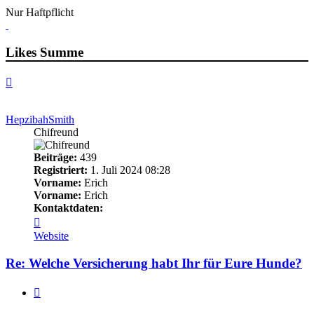
Nur Haftpflicht
Likes Summe
Nach
oben
HepzibahSmith
Chifreund
Beiträge:
439
Registriert:
1. Juli 2024 08:28
Vorname:
Erich
Vorname:
Erich
Kontaktdaten:
Kontaktdaten
von
Website
HepzibahSmith
Re: Welche Versicherung habt Ihr für Eure Hunde?
Zitieren