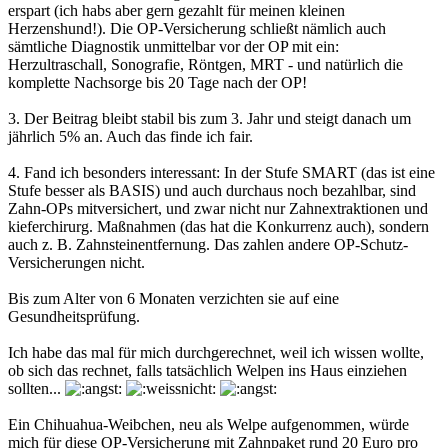
erspart (ich habs aber gern gezahlt für meinen kleinen
Herzenshund!). Die OP-Versicherung schließt nämlich auch
sämtliche Diagnostik unmittelbar vor der OP mit ein:
Herzultraschall, Sonografie, Röntgen, MRT - und natürlich die
komplette Nachsorge bis 20 Tage nach der OP!
3. Der Beitrag bleibt stabil bis zum 3. Jahr und steigt danach um
jährlich 5% an. Auch das finde ich fair.
4. Fand ich besonders interessant: In der Stufe SMART (das ist eine
Stufe besser als BASIS) und auch durchaus noch bezahlbar, sind
Zahn-OPs mitversichert, und zwar nicht nur Zahnextraktionen und
kieferchirurg. Maßnahmen (das hat die Konkurrenz auch), sondern
auch z. B. Zahnsteinentfernung. Das zahlen andere OP-Schutz-
Versicherungen nicht.
Bis zum Alter von 6 Monaten verzichten sie auf eine
Gesundheitsprüfung.
Ich habe das mal für mich durchgerechnet, weil ich wissen wollte,
ob sich das rechnet, falls tatsächlich Welpen ins Haus einziehen
sollten...
Ein Chihuahua-Weibchen, neu als Welpe aufgenommen, würde
mich für diese OP-Versicherung mit Zahnpaket rund 20 Euro pro