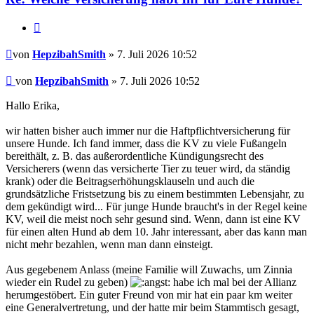
Zitieren
Beitrag
von
HepzibahSmith
» 7. Juli 2026 10:52
Beitrag
von
HepzibahSmith
»
7. Juli 2026 10:52
Hallo Erika,
wir hatten bisher auch immer nur die Haftpflichtversicherung für
unsere Hunde. Ich fand immer, dass die KV zu viele Fußangeln
bereithält, z. B. das außerordentliche Kündigungsrecht des
Versicherers (wenn das versicherte Tier zu teuer wird, da ständig
krank) oder die Beitragserhöhungsklauseln und auch die
grundsätzliche Fristsetzung bis zu einem bestimmten Lebensjahr, zu
dem gekündigt wird... Für junge Hunde braucht's in der Regel keine
KV, weil die meist noch sehr gesund sind. Wenn, dann ist eine KV
für einen alten Hund ab dem 10. Jahr interessant, aber das kann man
nicht mehr bezahlen, wenn man dann einsteigt.
Aus gegebenem Anlass (meine Familie will Zuwachs, um Zinnia
wieder ein Rudel zu geben)
habe ich mal bei der Allianz
herumgestöbert. Ein guter Freund von mir hat ein paar km weiter
eine Generalvertretung, und der hatte mir beim Stammtisch gesagt,