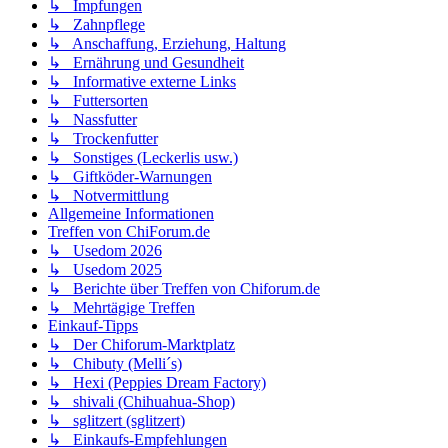
↳ Impfungen
↳ Zahnpflege
↳ Anschaffung, Erziehung, Haltung
↳ Ernährung und Gesundheit
↳ Informative externe Links
↳ Futtersorten
↳ Nassfutter
↳ Trockenfutter
↳ Sonstiges (Leckerlis usw.)
↳ Giftköder-Warnungen
↳ Notvermittlung
Allgemeine Informationen
Treffen von ChiForum.de
↳ Usedom 2026
↳ Usedom 2025
↳ Berichte über Treffen von Chiforum.de
↳ Mehrtägige Treffen
Einkauf-Tipps
↳ Der Chiforum-Marktplatz
↳ Chibuty (Melli´s)
↳ Hexi (Peppies Dream Factory)
↳ shivali (Chihuahua-Shop)
↳ sglitzert (sglitzert)
↳ Einkaufs-Empfehlungen