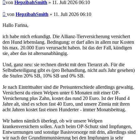
Beitrag
von
HepzibahSmith
» 11. Juli 2026 06:10
Beitrag
von
HepzibahSmith
»
11. Juli 2026 06:10
Hallo Farina,
ich habe mich erkundigt. Die Allianz-Tierversicherung versichert
den Hund lebenslang. Bedingung: er darf alles in allem nur Kosten
bis max. 20.000 Euro verursacht haben. Ist das der Fall, kündigen
sie, aber das ist altersunabhängig.
Und, ganz neu: sie rechnen direkt mit dem Tierarzt ab. Für die
Selbstbeteiligung gibt es (pro Behandlung, nicht aufs Jahr gesehen)
die Stufen 20% SB, 10% SB und 0% SB.
Je nach Eintrittsalter sind die Preisunterschiede allerdings gewaltig.
Versicherst du einen Welpen unter 6 Monaten mit einer OP-
Versicherung plus Zahn, kostet das rund 20 Euro. Ist der Hund 4
Jahre alt, sind es schon fast 40 Euro, und unsere Zinnia mit ihren
acht Jahren kostet fast einen Hunderter - immer Monatsbeitrag.
Wir hatten nämlich überlegt, ob wir unsere Welpen
krankenversichern sollen. Auch beim OP-Schutz sind Impfungen,
Entwurmungen und sonstige Basisvorsorge mit drin, allerdings sind
wir nach der Grundimmunisierung bei den Impfungen ja sehr