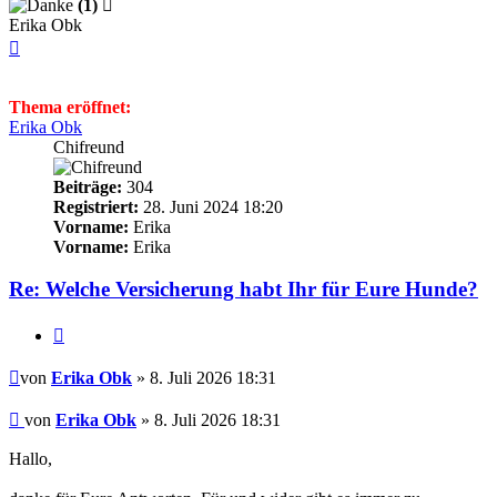
(1)
Erika Obk
Nach
oben
Thema eröffnet:
Erika Obk
Chifreund
Beiträge:
304
Registriert:
28. Juni 2024 18:20
Vorname:
Erika
Vorname:
Erika
Re: Welche Versicherung habt Ihr für Eure Hunde?
Zitieren
Beitrag
von
Erika Obk
» 8. Juli 2026 18:31
Beitrag
von
Erika Obk
»
8. Juli 2026 18:31
Hallo,